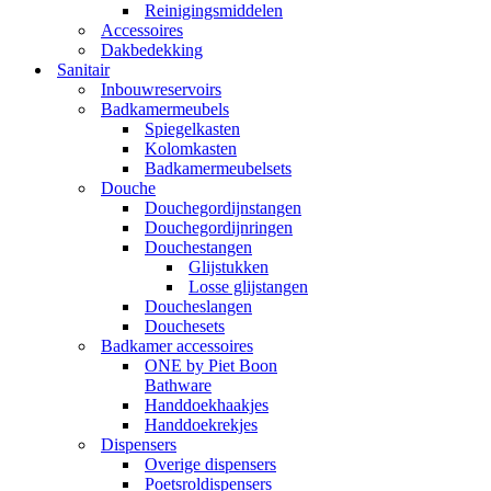
Reinigingsmiddelen
Accessoires
Dakbedekking
Sanitair
Inbouwreservoirs
Badkamermeubels
Spiegelkasten
Kolomkasten
Badkamermeubelsets
Douche
Douchegordijnstangen
Douchegordijnringen
Douchestangen
Glijstukken
Losse glijstangen
Doucheslangen
Douchesets
Badkamer accessoires
ONE by Piet Boon
Bathware
Handdoekhaakjes
Handdoekrekjes
Dispensers
Overige dispensers
Poetsroldispensers