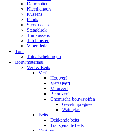
Deurmatten
Kleerhangers
Kussens
Plaids
Sierkussens
Statafelrok
Tuinkussens
Tafelhoezen
Vloerkleden
Tuin
Tuinafscheidingen
Bouwmateriaal
Verf & Beits
Verf
Houtverf
Metaalverf
Muurverf
Betonverf
Chemische bouwstoffen
Gevelimpregneer
Waterglas
Beits
Dekkende beits
Transparante beits
Coatings