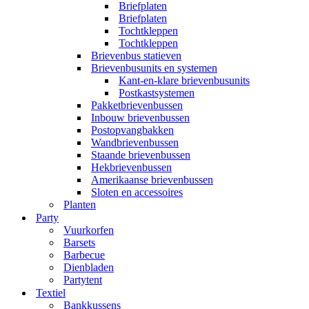
Briefplaten
Briefplaten
Tochtkleppen
Tochtkleppen
Brievenbus statieven
Brievenbusunits en systemen
Kant-en-klare brievenbusunits
Postkastsystemen
Pakketbrievenbussen
Inbouw brievenbussen
Postopvangbakken
Wandbrievenbussen
Staande brievenbussen
Hekbrievenbussen
Amerikaanse brievenbussen
Sloten en accessoires
Planten
Party
Vuurkorfen
Barsets
Barbecue
Dienbladen
Partytent
Textiel
Bankkussens