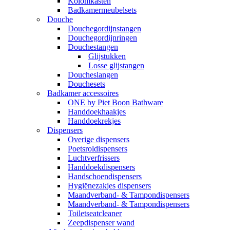
Kolomkasten
Badkamermeubelsets
Douche
Douchegordijnstangen
Douchegordijnringen
Douchestangen
Glijstukken
Losse glijstangen
Doucheslangen
Douchesets
Badkamer accessoires
ONE by Piet Boon Bathware
Handdoekhaakjes
Handdoekrekjes
Dispensers
Overige dispensers
Poetsroldispensers
Luchtverfrissers
Handdoekdispensers
Handschoendispensers
Hygiënezakjes dispensers
Maandverband- & Tampondispensers
Maandverband- & Tampondispensers
Toiletseatcleaner
Zeepdispenser wand