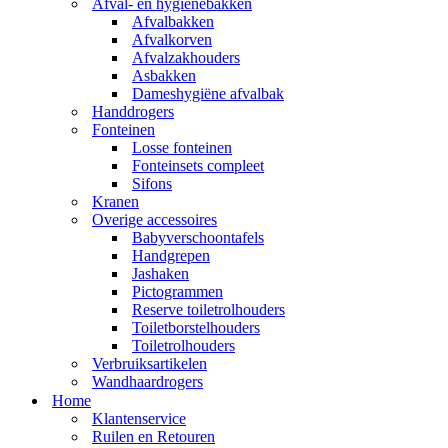
Afval- en hygienebakken
Afvalbakken
Afvalkorven
Afvalzakhouders
Asbakken
Dameshygiëne afvalbak
Handdrogers
Fonteinen
Losse fonteinen
Fonteinsets compleet
Sifons
Kranen
Overige accessoires
Babyverschoontafels
Handgrepen
Jashaken
Pictogrammen
Reserve toiletrolhouders
Toiletborstelhouders
Toiletrolhouders
Verbruiksartikelen
Wandhaardrogers
Home
Klantenservice
Ruilen en Retouren