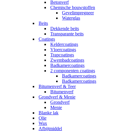
Betonverf
Chemische bouwstoffen
Gevelimpregneer
Waterglas
Beits
Dekkende beits
Transparante beits
Coatings
Keldercoatings
Vloercoatings
Trapcoatings
Zwembadcoatings
Badkamercoatings
2 componenten coatings
Badkamercoatings
Badkamercoatings
Bitumenverf & Teer
Bitumenverf
Grondverf & Menie
Grondverf
Menie
Blanke lak
Olie
Wax
Afbijtmiddel