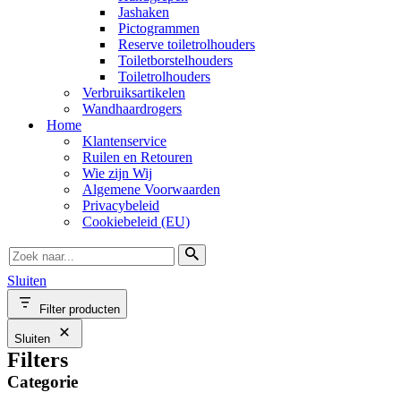
Jashaken
Pictogrammen
Reserve toiletrolhouders
Toiletborstelhouders
Toiletrolhouders
Verbruiksartikelen
Wandhaardrogers
Home
Klantenservice
Ruilen en Retouren
Wie zijn Wij
Algemene Voorwaarden
Privacybeleid
Cookiebeleid (EU)
Zoek
naar...
Sluiten
Filter producten
Sluiten
Filters
Categorie