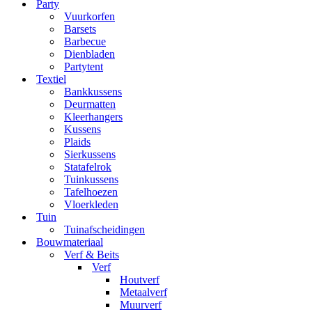
Party
Vuurkorfen
Barsets
Barbecue
Dienbladen
Partytent
Textiel
Bankkussens
Deurmatten
Kleerhangers
Kussens
Plaids
Sierkussens
Statafelrok
Tuinkussens
Tafelhoezen
Vloerkleden
Tuin
Tuinafscheidingen
Bouwmateriaal
Verf & Beits
Verf
Houtverf
Metaalverf
Muurverf