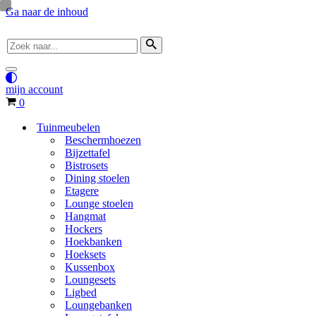
Ga naar de inhoud
Zoek
naar...
Navigatie
Menu
mijn account
Winkelwagen
0
Tuinmeubelen
Beschermhoezen
Bijzettafel
Bistrosets
Dining stoelen
Etagere
Lounge stoelen
Hangmat
Hockers
Hoekbanken
Hoeksets
Kussenbox
Loungesets
Ligbed
Loungebanken