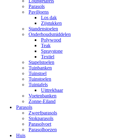
Loungetafels
Parasols
Paviljoens
Los dak
Zijstukken
Standenstoelen
Onderhoudsmiddelen
Polywood
Teak
Spraystone
Textiel
Stapelstoelen
Tuinbanken
Tuinstoel
Tuinstoelen
Tuintafels
Uittrekbaar
Voetenbanken
Zonne-Eiland
Parasols
Zweefparasols
Stokparasols
Parasolvoet
Parasolhoezen
Huis