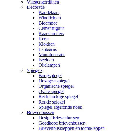
Vliegengordijnen
Decoratie
Kandelaars
Windlichten
Bloempot
Cementfiguur
Kaarshouders
Kerst
Klokken
Lantaarns
Muurdecoratie
Beelden
Olielampen
Spiegels
Boogspiegel
Hexagon spiegel
Organische spiegel
Ovale spiegel
Rechthoekige spiegel
Ronde spiegel
Spiegel afgeronde hoek
Brievenbussen
Design brievenbussen
Goedkope brievenbussen
Brievenbuskleppen en tochtkleppen