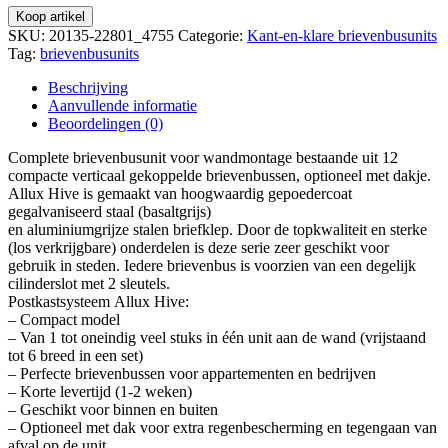
Koop artikel
SKU:
20135-22801_4755
Categorie:
Kant-en-klare brievenbusunits
Tag:
brievenbusunits
Beschrijving
Aanvullende informatie
Beoordelingen (0)
Complete brievenbusunit voor wandmontage bestaande uit 12
compacte verticaal gekoppelde brievenbussen, optioneel met dakje.
Allux Hive is gemaakt van hoogwaardig gepoedercoat
gegalvaniseerd staal (basaltgrijs)
en aluminiumgrijze stalen briefklep. Door de topkwaliteit en sterke
(los verkrijgbare) onderdelen is deze serie zeer geschikt voor
gebruik in steden. Iedere brievenbus is voorzien van een degelijk
cilinderslot met 2 sleutels.
Postkastsysteem Allux Hive:
– Compact model
– Van 1 tot oneindig veel stuks in één unit aan de wand (vrijstaand
tot 6 breed in een set)
– Perfecte brievenbussen voor appartementen en bedrijven
– Korte levertijd (1-2 weken)
– Geschikt voor binnen en buiten
– Optioneel met dak voor extra regenbescherming en tegengaan van
afval op de unit