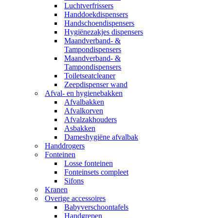
Luchtverfrissers
Handdoekdispensers
Handschoendispensers
Hygiënezakjes dispensers
Maandverband- &
Tampondispensers
Maandverband- &
Tampondispensers
Toiletseatcleaner
Zeepdispenser wand
Afval- en hygienebakken
Afvalbakken
Afvalkorven
Afvalzakhouders
Asbakken
Dameshygiëne afvalbak
Handdrogers
Fonteinen
Losse fonteinen
Fonteinsets compleet
Sifons
Kranen
Overige accessoires
Babyverschoontafels
Handgrepen