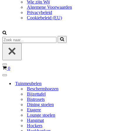
Wie zijn Wij
Algemene Voorwaarden
Privacybeleid
Cookiebeleid (EU)
Zoek
naar...
Navigatie
Winkelwagen
0
Menu
Navigatie
Menu
Tuinmeubelen
Beschermhoezen
Bijzettafel
Bistrosets
Dining stoelen
Etagere
Lounge stoelen
Hangmat
Hockers
Hoekbanken