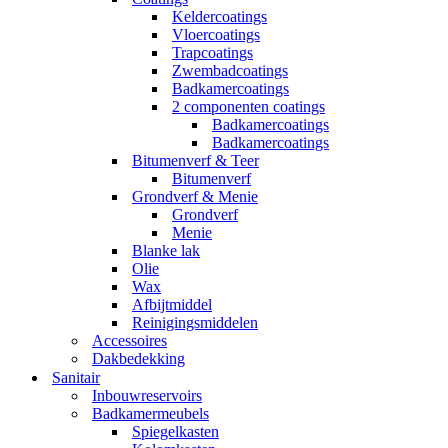
Keldercoatings
Vloercoatings
Trapcoatings
Zwembadcoatings
Badkamercoatings
2 componenten coatings
Badkamercoatings
Badkamercoatings
Bitumenverf & Teer
Bitumenverf
Grondverf & Menie
Grondverf
Menie
Blanke lak
Olie
Wax
Afbijtmiddel
Reinigingsmiddelen
Accessoires
Dakbedekking
Sanitair
Inbouwreservoirs
Badkamermeubels
Spiegelkasten