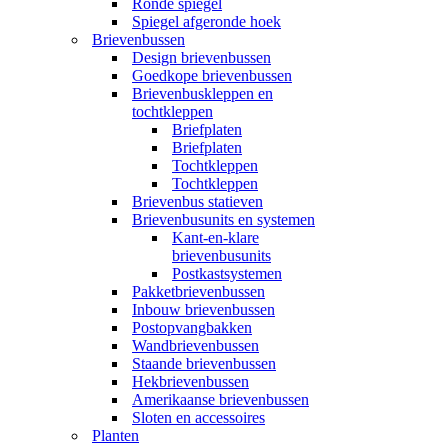
Ronde spiegel
Spiegel afgeronde hoek
Brievenbussen
Design brievenbussen
Goedkope brievenbussen
Brievenbuskleppen en
tochtkleppen
Briefplaten
Briefplaten
Tochtkleppen
Tochtkleppen
Brievenbus statieven
Brievenbusunits en systemen
Kant-en-klare
brievenbusunits
Postkastsystemen
Pakketbrievenbussen
Inbouw brievenbussen
Postopvangbakken
Wandbrievenbussen
Staande brievenbussen
Hekbrievenbussen
Amerikaanse brievenbussen
Sloten en accessoires
Planten