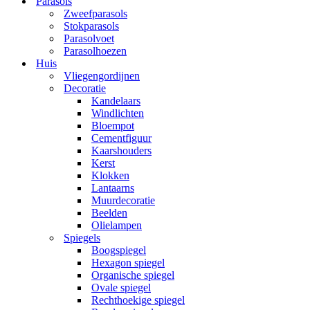
Parasols
Zweefparasols
Stokparasols
Parasolvoet
Parasolhoezen
Huis
Vliegengordijnen
Decoratie
Kandelaars
Windlichten
Bloempot
Cementfiguur
Kaarshouders
Kerst
Klokken
Lantaarns
Muurdecoratie
Beelden
Olielampen
Spiegels
Boogspiegel
Hexagon spiegel
Organische spiegel
Ovale spiegel
Rechthoekige spiegel