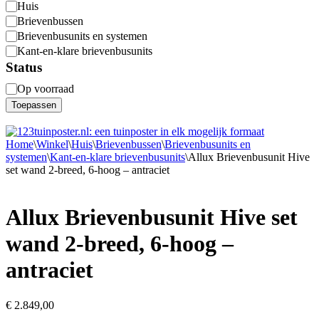
Categorie
Huis
Brievenbussen
Brievenbusunits en systemen
Kant-en-klare brievenbusunits
Status
Status
Op voorraad
Toepassen
Home
\
Winkel
\
Huis
\
Brievenbussen
\
Brievenbusunits en
systemen
\
Kant-en-klare brievenbusunits
\
Allux Brievenbusunit Hive
set wand 2-breed, 6-hoog – antraciet
Allux Brievenbusunit Hive set
wand 2-breed, 6-hoog –
antraciet
€
2.849,00