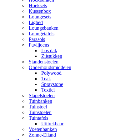
Hoeksets
Kussenbox
Loungesets
Ligbed
Loungebanken
Loungetafels
Parasols
Paviljoens
Los dak
Zijstukken
Standenstoelen
Onderhoudsmiddelen
Polywood
Teak
Spraystone
Textiel
Stapelstoelen
Tuinbanken
Tuinstoel
Tuinstoelen
Tuintafels
Uittrekbaar
Voetenbanken
Zonne-Eiland