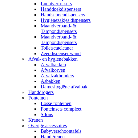
Luchtverfrissers
Handdoekdispensers
Handschoendispensers
Hygiënezakjes dispensers
Maandverband- &
Tampondispensers
Maandverband- &
Tampondispensers
Toiletseatcleaner
Zeepdispenser wand
Afval- en hygienebakken
Afvalbakken
Afvalkorven
Afvalzakhouders
Asbakken
Dameshygiëne afvalbak
Handdrogers
Fonteinen
Losse fonteinen
Fonteinsets compleet
Sifons
Kranen
Overige accessoires
Babyverschoontafels
Handgrepen