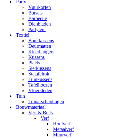
Party
Vuurkorfen
Barsets
Barbecue
Dienbladen
Partytent
Textiel
Bankkussens
Deurmatten
Kleerhangers
Kussens
Plaids
Sierkussens
Statafelrok
Tuinkussens
Tafelhoezen
Vloerkleden
Tuin
Tuinafscheidingen
Bouwmateriaal
Verf & Beits
Verf
Houtverf
Metaalverf
Muurverf