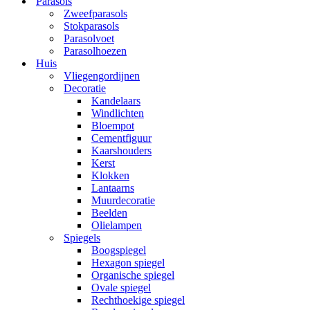
Parasols
Zweefparasols
Stokparasols
Parasolvoet
Parasolhoezen
Huis
Vliegengordijnen
Decoratie
Kandelaars
Windlichten
Bloempot
Cementfiguur
Kaarshouders
Kerst
Klokken
Lantaarns
Muurdecoratie
Beelden
Olielampen
Spiegels
Boogspiegel
Hexagon spiegel
Organische spiegel
Ovale spiegel
Rechthoekige spiegel