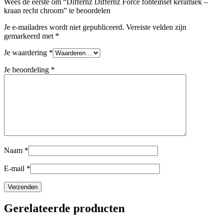
Wees de eerste om “Differnz Differnz Force fonteinset keramiek –
kraan recht chroom” te beoordelen
Je e-mailadres wordt niet gepubliceerd.
Vereiste velden zijn
gemarkeerd met
*
Je waardering
*
Je beoordeling
*
Naam
*
E-mail
*
Gerelateerde producten