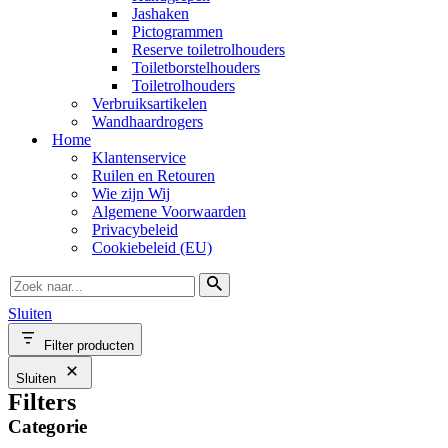
Jashaken
Pictogrammen
Reserve toiletrolhouders
Toiletborstelhouders
Toiletrolhouders
Verbruiksartikelen
Wandhaardrogers
Home
Klantenservice
Ruilen en Retouren
Wie zijn Wij
Algemene Voorwaarden
Privacybeleid
Cookiebeleid (EU)
Zoek
naar...
Sluiten
Filter producten
Sluiten
Filters
Categorie