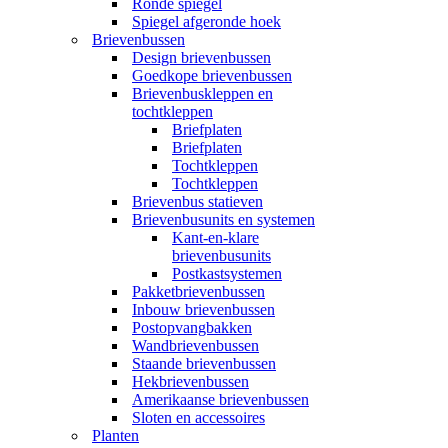
Ronde spiegel
Spiegel afgeronde hoek
Brievenbussen
Design brievenbussen
Goedkope brievenbussen
Brievenbuskleppen en
tochtkleppen
Briefplaten
Briefplaten
Tochtkleppen
Tochtkleppen
Brievenbus statieven
Brievenbusunits en systemen
Kant-en-klare
brievenbusunits
Postkastsystemen
Pakketbrievenbussen
Inbouw brievenbussen
Postopvangbakken
Wandbrievenbussen
Staande brievenbussen
Hekbrievenbussen
Amerikaanse brievenbussen
Sloten en accessoires
Planten