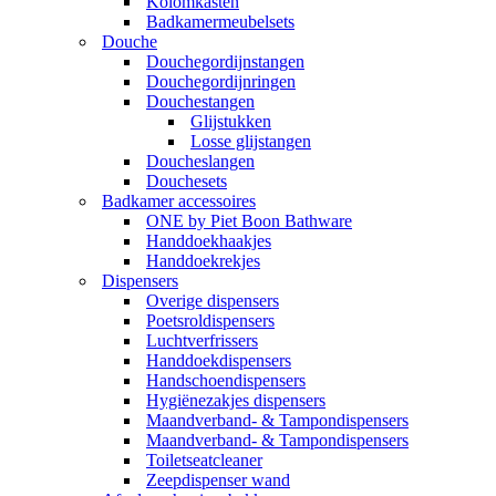
Kolomkasten
Badkamermeubelsets
Douche
Douchegordijnstangen
Douchegordijnringen
Douchestangen
Glijstukken
Losse glijstangen
Doucheslangen
Douchesets
Badkamer accessoires
ONE by Piet Boon Bathware
Handdoekhaakjes
Handdoekrekjes
Dispensers
Overige dispensers
Poetsroldispensers
Luchtverfrissers
Handdoekdispensers
Handschoendispensers
Hygiënezakjes dispensers
Maandverband- & Tampondispensers
Maandverband- & Tampondispensers
Toiletseatcleaner
Zeepdispenser wand