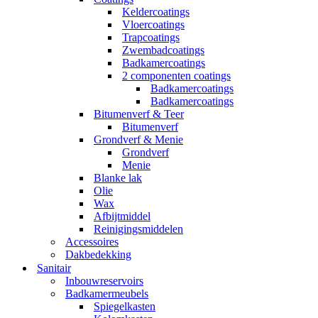
Keldercoatings
Vloercoatings
Trapcoatings
Zwembadcoatings
Badkamercoatings
2 componenten coatings
Badkamercoatings
Badkamercoatings
Bitumenverf & Teer
Bitumenverf
Grondverf & Menie
Grondverf
Menie
Blanke lak
Olie
Wax
Afbijtmiddel
Reinigingsmiddelen
Accessoires
Dakbedekking
Sanitair
Inbouwreservoirs
Badkamermeubels
Spiegelkasten