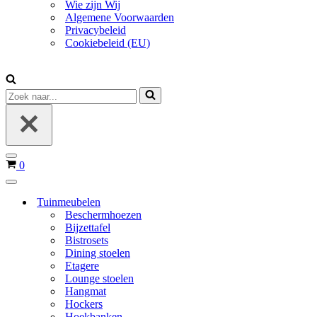
Wie zijn Wij
Algemene Voorwaarden
Privacybeleid
Cookiebeleid (EU)
Zoek
naar...
Navigatie
Winkelwagen
0
Menu
Navigatie
Menu
Tuinmeubelen
Beschermhoezen
Bijzettafel
Bistrosets
Dining stoelen
Etagere
Lounge stoelen
Hangmat
Hockers
Hoekbanken