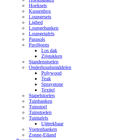
Hoeksets
Kussenbox
Loungesets
Ligbed
Loungebanken
Loungetafels
Parasols
Paviljoens
Los dak
Zijstukken
Standenstoelen
Onderhoudsmiddelen
Polywood
Teak
Spraystone
Textiel
Stapelstoelen
Tuinbanken
Tuinstoel
Tuinstoelen
Tuintafels
Uittrekbaar
Voetenbanken
Zonne-Eiland