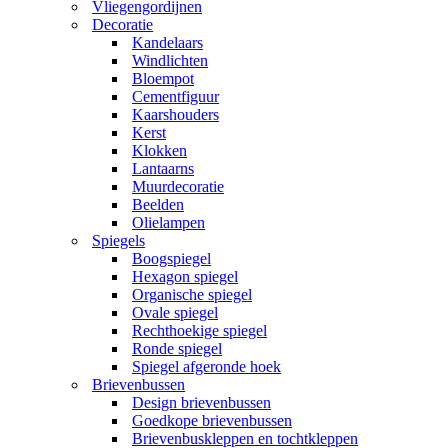
Vliegengordijnen
Decoratie
Kandelaars
Windlichten
Bloempot
Cementfiguur
Kaarshouders
Kerst
Klokken
Lantaarns
Muurdecoratie
Beelden
Olielampen
Spiegels
Boogspiegel
Hexagon spiegel
Organische spiegel
Ovale spiegel
Rechthoekige spiegel
Ronde spiegel
Spiegel afgeronde hoek
Brievenbussen
Design brievenbussen
Goedkope brievenbussen
Brievenbuskleppen en tochtkleppen