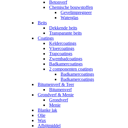
Betonverf
Chemische bouwstoffen
Gevelimpregneer
Waterglas
Beits
Dekkende beits
Transparante beits
Coatings
Keldercoatings
Vloercoatings
Trapcoatings
Zwembadcoatings
Badkamercoatings
2 componenten coatings
Badkamercoatings
Badkamercoatings
Bitumenverf & Teer
Bitumenverf
Grondverf & Menie
Grondverf
Menie
Blanke lak
Olie
Wax
Afbijtmiddel