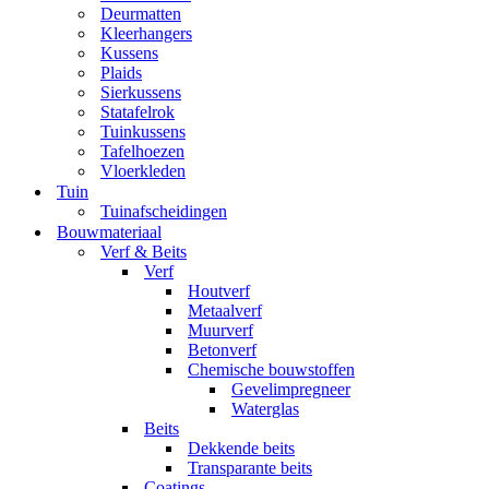
Deurmatten
Kleerhangers
Kussens
Plaids
Sierkussens
Statafelrok
Tuinkussens
Tafelhoezen
Vloerkleden
Tuin
Tuinafscheidingen
Bouwmateriaal
Verf & Beits
Verf
Houtverf
Metaalverf
Muurverf
Betonverf
Chemische bouwstoffen
Gevelimpregneer
Waterglas
Beits
Dekkende beits
Transparante beits
Coatings