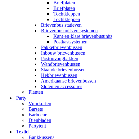
Briefplaten
Briefplaten
Tochtkleppen
Tochtkleppen
Brievenbus statieven
Brievenbusunits en systemen
Kant-en-klare brievenbusunits
Postkastsystemen
Pakketbrievenbussen
Inbouw brievenbussen
Postopvangbakken
Wandbrievenbussen
Staande brievenbussen
Hekbrievenbussen
Amerikaanse brievenbussen
Sloten en accessoires
Planten
Party
Vuurkorfen
Barsets
Barbecue
Dienbladen
Partytent
Textiel
Bankkussens