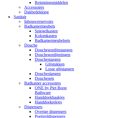
Reinigingsmiddelen
Accessoires
Dakbedekking
Sanitair
Inbouwreservoirs
Badkamermeubels
Spiegelkasten
Kolomkasten
Badkamermeubelsets
Douche
Douchegordijnstangen
Douchegordijnringen
Douchestangen
Glijstukken
Losse glijstangen
Doucheslangen
Douchesets
Badkamer accessoires
ONE by Piet Boon
Bathware
Handdoekhaakjes
Handdoekrekjes
Dispensers
Overige dispensers
Poetsroldispensers