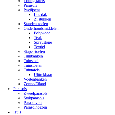
Loungetafels
Parasols
Paviljoens
Los dak
Zijstukken
Standenstoelen
Onderhoudsmiddelen
Polywood
Teak
Spraystone
Textiel
Stapelstoelen
Tuinbanken
Tuinstoel
Tuinstoelen
Tuintafels
Uittrekbaar
Voetenbanken
Zonne-Eiland
Parasols
Zweefparasols
Stokparasols
Parasolvoet
Parasolhoezen
Huis