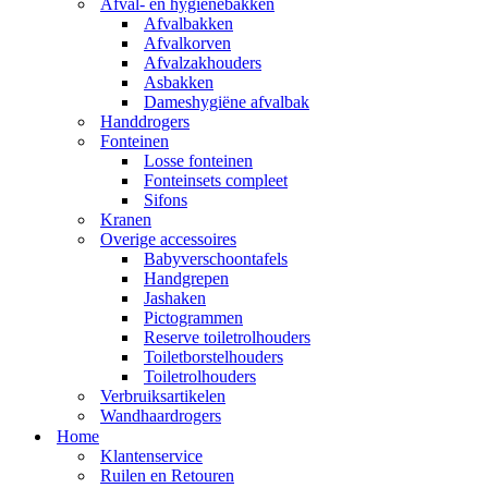
Afval- en hygienebakken
Afvalbakken
Afvalkorven
Afvalzakhouders
Asbakken
Dameshygiëne afvalbak
Handdrogers
Fonteinen
Losse fonteinen
Fonteinsets compleet
Sifons
Kranen
Overige accessoires
Babyverschoontafels
Handgrepen
Jashaken
Pictogrammen
Reserve toiletrolhouders
Toiletborstelhouders
Toiletrolhouders
Verbruiksartikelen
Wandhaardrogers
Home
Klantenservice
Ruilen en Retouren