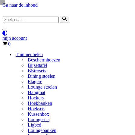
Ga naar de inhoud
Zoek
naar...
Navigatie
Menu
mijn account
Winkelwagen
0
Tuinmeubelen
Beschermhoezen
Bijzettafel
Bistrosets
Dining stoelen
Etagere
Lounge stoelen
Hangmat
Hockers
Hoekbanken
Hoeksets
Kussenbox
Loungesets
Ligbed
Loungebanken