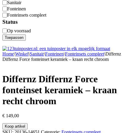
Categorie
Sanitair
Fonteinen
Fonteinsets compleet
Status
Status
Op voorraad
Toepassen
Home
\
Winkel
\
Sanitair
\
Fonteinen
\
Fonteinsets compleet
\
Differnz
Differnz Force fonteinset keramiek – kraan recht chroom
Differnz Differnz Force
fonteinset keramiek – kraan
recht chroom
€
149,00
Koop artikel
SKU:
20136-14651
Categorie:
Fonteinsets compleet