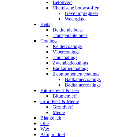
Betonverf
Chemische bouwstoffen
Gevelimpregneer
Waterglas
Beits
Dekkende beits
Transparante beits
Coatings
Keldercoatings
Vloercoatings
Trapcoatings
Zwembadcoatings
Badkamercoatings
2 componenten coatings
Badkamercoatings
Badkamercoatings
Bitumenverf & Teer
Bitumenverf
Grondverf & Menie
Grondverf
Menie
Blanke lak
Olie
Wax
Afbijtmiddel