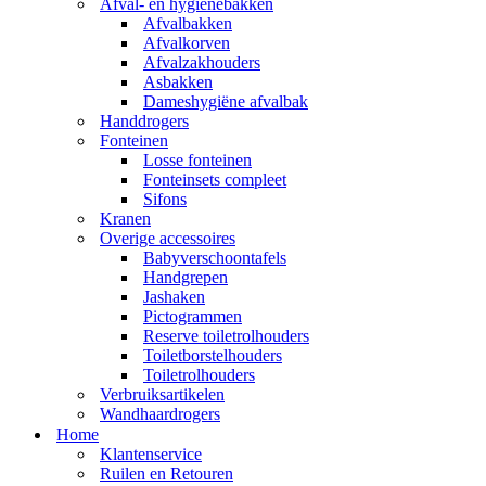
Afval- en hygienebakken
Afvalbakken
Afvalkorven
Afvalzakhouders
Asbakken
Dameshygiëne afvalbak
Handdrogers
Fonteinen
Losse fonteinen
Fonteinsets compleet
Sifons
Kranen
Overige accessoires
Babyverschoontafels
Handgrepen
Jashaken
Pictogrammen
Reserve toiletrolhouders
Toiletborstelhouders
Toiletrolhouders
Verbruiksartikelen
Wandhaardrogers
Home
Klantenservice
Ruilen en Retouren