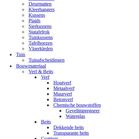
Deurmatten
Kleerhangers
Kussens
Plaids
Sierkussens
Statafelrok
Tuinkussens
Tafelhoezen
Vloerkleden
Tuin
Tuinafscheidingen
Bouwmateriaal
Verf & Beits
Verf
Houtverf
Metaalverf
Muurverf
Betonverf
Chemische bouwstoffen
Gevelimpregneer
Waterglas
Beits
Dekkende beits
Transparante beits
Coatings