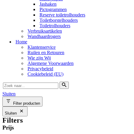
Jashaken
Pictogrammen
Reserve toiletrolhouders
Toiletborstelhouders
Toiletrolhouders
Verbruiksartikelen
Wandhaardrogers
Home
Klantenservice
Ruilen en Retouren
Wie zijn Wij
Algemene Voorwaarden
Privacybeleid
Cookiebeleid (EU)
Zoek
naar...
Sluiten
Filter producten
Sluiten
Filters
Prijs