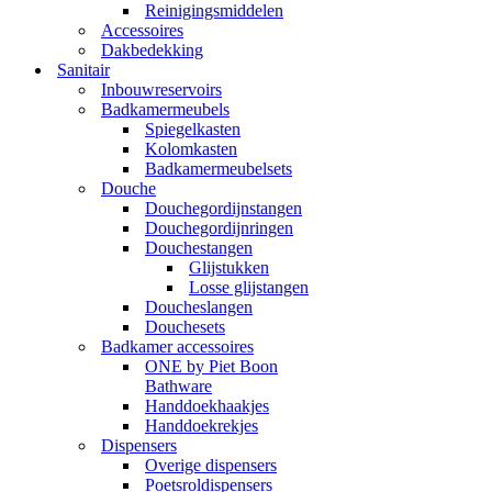
Reinigingsmiddelen
Accessoires
Dakbedekking
Sanitair
Inbouwreservoirs
Badkamermeubels
Spiegelkasten
Kolomkasten
Badkamermeubelsets
Douche
Douchegordijnstangen
Douchegordijnringen
Douchestangen
Glijstukken
Losse glijstangen
Doucheslangen
Douchesets
Badkamer accessoires
ONE by Piet Boon
Bathware
Handdoekhaakjes
Handdoekrekjes
Dispensers
Overige dispensers
Poetsroldispensers