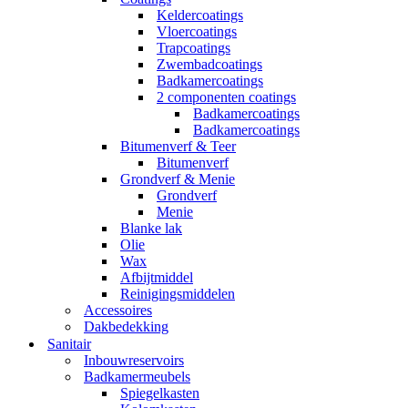
Keldercoatings
Vloercoatings
Trapcoatings
Zwembadcoatings
Badkamercoatings
2 componenten coatings
Badkamercoatings
Badkamercoatings
Bitumenverf & Teer
Bitumenverf
Grondverf & Menie
Grondverf
Menie
Blanke lak
Olie
Wax
Afbijtmiddel
Reinigingsmiddelen
Accessoires
Dakbedekking
Sanitair
Inbouwreservoirs
Badkamermeubels
Spiegelkasten