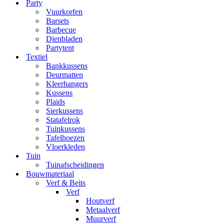
Party
Vuurkorfen
Barsets
Barbecue
Dienbladen
Partytent
Textiel
Bankkussens
Deurmatten
Kleerhangers
Kussens
Plaids
Sierkussens
Statafelrok
Tuinkussens
Tafelhoezen
Vloerkleden
Tuin
Tuinafscheidingen
Bouwmateriaal
Verf & Beits
Verf
Houtverf
Metaalverf
Muurverf