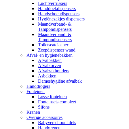
Luchtverfrissers
Handdoekdispensers
Handschoendispensers
Hygiënezakjes dispensers
Maandverband- &
Tampondispensers
Maandverband- &
Tampondispensers
Toiletseatcleaner
Zeepdispenser wand
Afval- en hygienebakken
Afvalbakken
Afvalkorven
Afvalzakhouders
Asbakken
Dameshygiëne afvalbak
Handdrogers
Fonteinen
Losse fonteinen
Fonteinsets compleet
Sifons
Kranen
Overige accessoires
Babyverschoontafels
Handgrepen