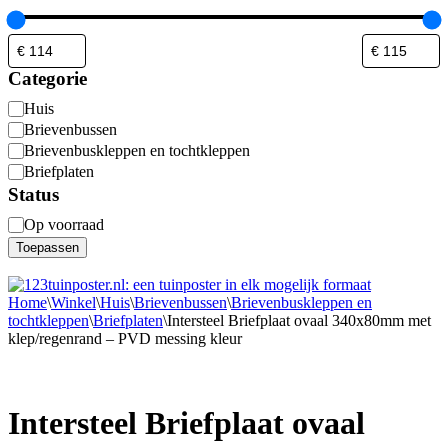
Categorie
Categorie
Huis
Brievenbussen
Brievenbuskleppen en tochtkleppen
Briefplaten
Status
Status
Op voorraad
Toepassen
Home
\
Winkel
\
Huis
\
Brievenbussen
\
Brievenbuskleppen en
tochtkleppen
\
Briefplaten
\
Intersteel Briefplaat ovaal 340x80mm met
klep/regenrand – PVD messing kleur
Intersteel Briefplaat ovaal