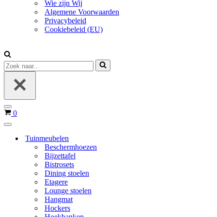
Wie zijn Wij
Algemene Voorwaarden
Privacybeleid
Cookiebeleid (EU)
Zoek
naar...
Navigatie
Winkelwagen
0
Menu
Navigatie
Menu
Tuinmeubelen
Beschermhoezen
Bijzettafel
Bistrosets
Dining stoelen
Etagere
Lounge stoelen
Hangmat
Hockers
Hoekbanken