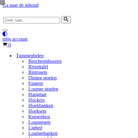
Ga naar de inhoud
Zoek
naar...
Navigatie
Menu
mijn account
Winkelwagen
0
Tuinmeubelen
Beschermhoezen
Bijzettafel
Bistrosets
Dining stoelen
Etagere
Lounge stoelen
Hangmat
Hockers
Hoekbanken
Hoeksets
Kussenbox
Loungesets
Ligbed
Loungebanken