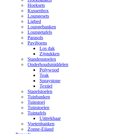
Hoeksets
Kussenbox
Loungesets
Ligbed
Loungebanken
Loungetafels
Parasols
Paviljoens
Los dak
Zijstukken
Standenstoelen
Onderhoudsmiddelen
Polywood
Teak
Spraystone
Textiel
Stapelstoelen
Tuinbanken
Tuinstoel
Tuinstoelen
Tuintafels
Uittrekbaar
Voetenbanken
Zonne-Eiland