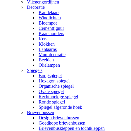
Vliegengordijnen
Decoratie
Kandelaars
Windlichten
Bloempot
Cementfiguur
Kaarshouders
Kerst
Klokken
Lantaarns
Muurdecoratie
Beelden
Olielampen
Spiegels
Boogspiegel
Hexagon spiegel
Organische spiegel
Ovale spiegel
Rechthoekige spiegel
Ronde spiegel
Spiegel afgeronde hoek
Brievenbussen
Design brievenbussen
Goedkope brievenbussen
Brievenbuskleppen en tochtkleppen