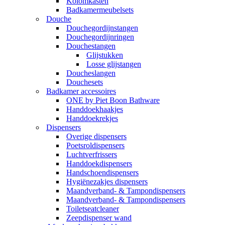
Kolomkasten
Badkamermeubelsets
Douche
Douchegordijnstangen
Douchegordijnringen
Douchestangen
Glijstukken
Losse glijstangen
Doucheslangen
Douchesets
Badkamer accessoires
ONE by Piet Boon Bathware
Handdoekhaakjes
Handdoekrekjes
Dispensers
Overige dispensers
Poetsroldispensers
Luchtverfrissers
Handdoekdispensers
Handschoendispensers
Hygiënezakjes dispensers
Maandverband- & Tampondispensers
Maandverband- & Tampondispensers
Toiletseatcleaner
Zeepdispenser wand