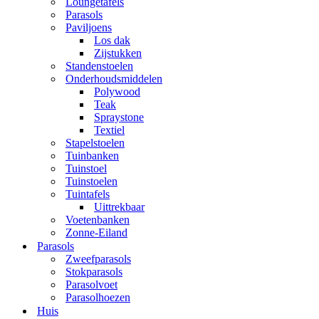
Loungetafels
Parasols
Paviljoens
Los dak
Zijstukken
Standenstoelen
Onderhoudsmiddelen
Polywood
Teak
Spraystone
Textiel
Stapelstoelen
Tuinbanken
Tuinstoel
Tuinstoelen
Tuintafels
Uittrekbaar
Voetenbanken
Zonne-Eiland
Parasols
Zweefparasols
Stokparasols
Parasolvoet
Parasolhoezen
Huis