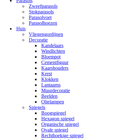
Parasols
Zweefparasols
Stokparasols
Parasolvoet
Parasolhoezen
Huis
Vliegengordijnen
Decoratie
Kandelaars
Windlichten
Bloempot
Cementfiguur
Kaarshouders
Kerst
Klokken
Lantaarns
Muurdecoratie
Beelden
Olielampen
Spiegels
Boogspiegel
Hexagon spiegel
Organische spiegel
Ovale spiegel
Rechthoekige spiegel