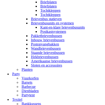
Briefplaten
Briefplaten
Tochtkleppen
Tochtkleppen
Brievenbus statieven
Brievenbusunits en systemen
Kant-en-klare brievenbusunits
Postkastsystemen
Pakketbrievenbussen
Inbouw brievenbussen
Postopvangbakken
Wandbrievenbussen
Staande brievenbussen
Hekbrievenbussen
Amerikaanse brievenbussen
Sloten en accessoires
Planten
Party
Vuurkorfen
Barsets
Barbecue
Dienbladen
Partytent
Textiel
Bankkussens