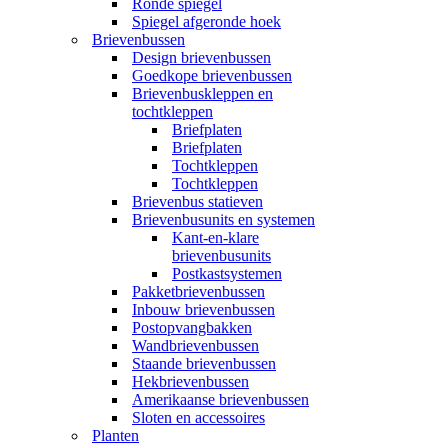
Ronde spiegel
Spiegel afgeronde hoek
Brievenbussen
Design brievenbussen
Goedkope brievenbussen
Brievenbuskleppen en
tochtkleppen
Briefplaten
Briefplaten
Tochtkleppen
Tochtkleppen
Brievenbus statieven
Brievenbusunits en systemen
Kant-en-klare
brievenbusunits
Postkastsystemen
Pakketbrievenbussen
Inbouw brievenbussen
Postopvangbakken
Wandbrievenbussen
Staande brievenbussen
Hekbrievenbussen
Amerikaanse brievenbussen
Sloten en accessoires
Planten