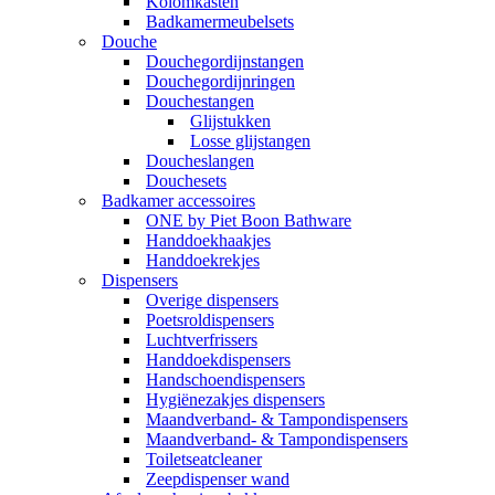
Kolomkasten
Badkamermeubelsets
Douche
Douchegordijnstangen
Douchegordijnringen
Douchestangen
Glijstukken
Losse glijstangen
Doucheslangen
Douchesets
Badkamer accessoires
ONE by Piet Boon Bathware
Handdoekhaakjes
Handdoekrekjes
Dispensers
Overige dispensers
Poetsroldispensers
Luchtverfrissers
Handdoekdispensers
Handschoendispensers
Hygiënezakjes dispensers
Maandverband- & Tampondispensers
Maandverband- & Tampondispensers
Toiletseatcleaner
Zeepdispenser wand