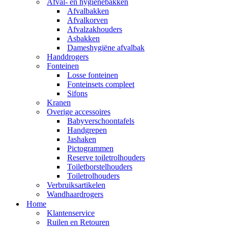
Afval- en hygienebakken
Afvalbakken
Afvalkorven
Afvalzakhouders
Asbakken
Dameshygiëne afvalbak
Handdrogers
Fonteinen
Losse fonteinen
Fonteinsets compleet
Sifons
Kranen
Overige accessoires
Babyverschoontafels
Handgrepen
Jashaken
Pictogrammen
Reserve toiletrolhouders
Toiletborstelhouders
Toiletrolhouders
Verbruiksartikelen
Wandhaardrogers
Home
Klantenservice
Ruilen en Retouren