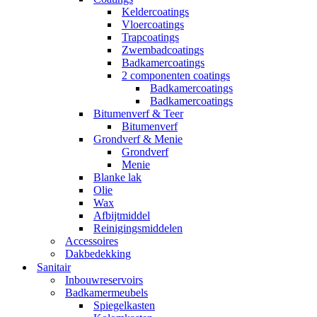
Keldercoatings
Vloercoatings
Trapcoatings
Zwembadcoatings
Badkamercoatings
2 componenten coatings
Badkamercoatings
Badkamercoatings
Bitumenverf & Teer
Bitumenverf
Grondverf & Menie
Grondverf
Menie
Blanke lak
Olie
Wax
Afbijtmiddel
Reinigingsmiddelen
Accessoires
Dakbedekking
Sanitair
Inbouwreservoirs
Badkamermeubels
Spiegelkasten