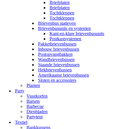
Briefplaten
Briefplaten
Tochtkleppen
Tochtkleppen
Brievenbus statieven
Brievenbusunits en systemen
Kant-en-klare brievenbusunits
Postkastsystemen
Pakketbrievenbussen
Inbouw brievenbussen
Postopvangbakken
Wandbrievenbussen
Staande brievenbussen
Hekbrievenbussen
Amerikaanse brievenbussen
Sloten en accessoires
Planten
Party
Vuurkorfen
Barsets
Barbecue
Dienbladen
Partytent
Textiel
Bankkussens