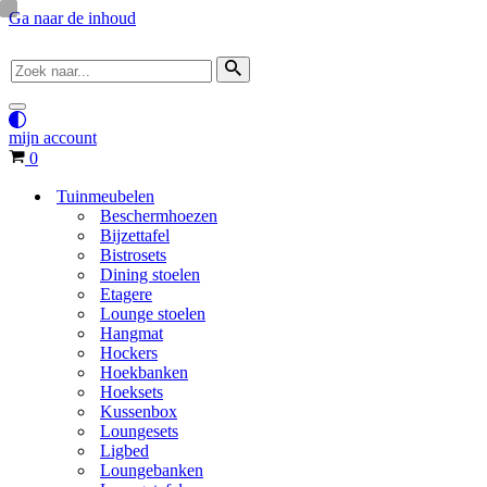
Ga naar de inhoud
Zoek
naar...
Navigatie
Menu
mijn account
Winkelwagen
0
Tuinmeubelen
Beschermhoezen
Bijzettafel
Bistrosets
Dining stoelen
Etagere
Lounge stoelen
Hangmat
Hockers
Hoekbanken
Hoeksets
Kussenbox
Loungesets
Ligbed
Loungebanken