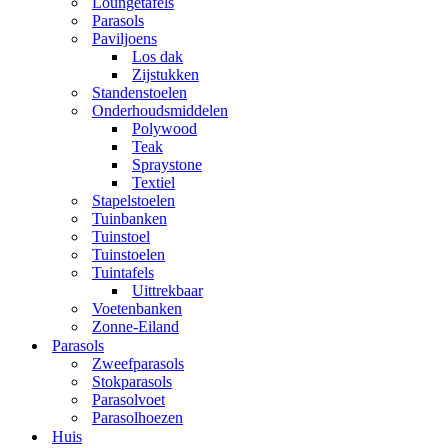
Loungetafels
Parasols
Paviljoens
Los dak
Zijstukken
Standenstoelen
Onderhoudsmiddelen
Polywood
Teak
Spraystone
Textiel
Stapelstoelen
Tuinbanken
Tuinstoel
Tuinstoelen
Tuintafels
Uittrekbaar
Voetenbanken
Zonne-Eiland
Parasols
Zweefparasols
Stokparasols
Parasolvoet
Parasolhoezen
Huis