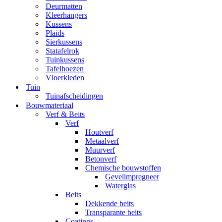
Deurmatten
Kleerhangers
Kussens
Plaids
Sierkussens
Statafelrok
Tuinkussens
Tafelhoezen
Vloerkleden
Tuin
Tuinafscheidingen
Bouwmateriaal
Verf & Beits
Verf
Houtverf
Metaalverf
Muurverf
Betonverf
Chemische bouwstoffen
Gevelimpregneer
Waterglas
Beits
Dekkende beits
Transparante beits
Coatings