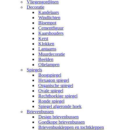
Vliegengordijnen
Decoratie
Kandelaars
Windlichten
Bloempot
Cementfiguur
Kaarshouders
Kerst
Klokken
Lantaarns
Muurdecoratie
Beelden
Olielampen
Spiegels
Boogspiegel
Hexagon spiegel
Organische spiegel
Ovale spiegel
Rechthoekige spiegel
Ronde spiegel
Spiegel afgeronde hoek
Brievenbussen
Design brievenbussen
Goedkope brievenbussen
Brievenbuskleppen en tochtkleppen